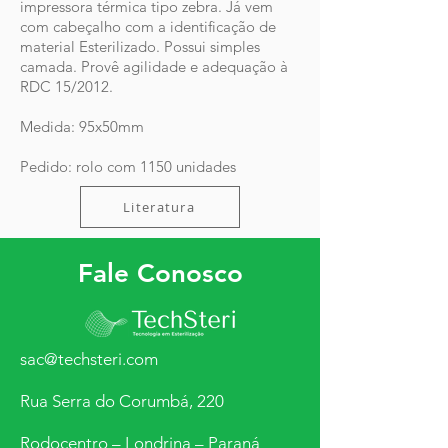
impressora térmica tipo zebra. Já vem
com cabeçalho com a identificação de
material Esterilizado. Possui simples
camada. Provê agilidade e adequação à
RDC 15/2012.
Medida: 95x50mm
Pedido: rolo com 1150 unidades
Literatura
Fale Conosco
sac@techsteri.com
Rua Serra do Corumbá, 220
Rodocentro – Londrina – Paraná