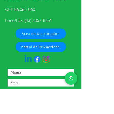
CEP
86.065-060
Fone/Fax:
(43) 3357-8351
Área do Distribuidor
Portal de Privacidade