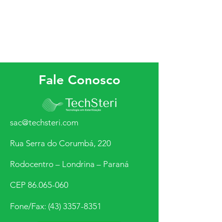
Etileno
Fale Conosco
sac@techsteri.com
Rua Serra do Corumbá, 220
Rodocentro – Londrina – Paraná
CEP
86.065-060
Fone/Fax:
(43) 3357-8351