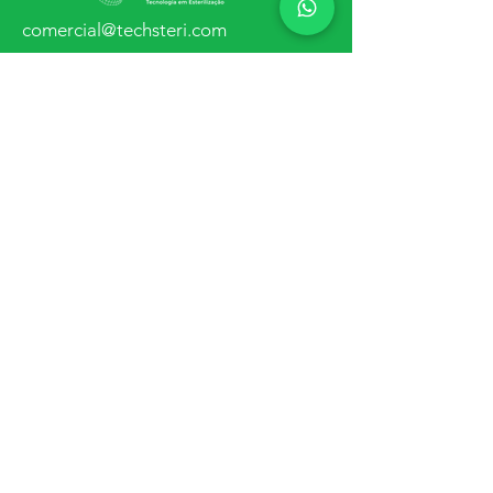
comercial@techsteri.com
Rua Serra do Corumbá, 220
Rodocentro – Londrina – Paraná
CEP
86.065-060
Fone/Fax:
(43) 3357-8351
Distributor Area
Portal de Privacidade